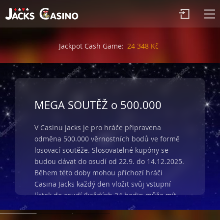
Jackpot Cash Game:
24 348 Kč
MEGA SOUTĚŽ o 500.000
V Casinu jacks je pro hráče připravena
odměna 500.000 věrnostních bodů ve formě
losovací soutěže. Slosovatelné kupóny se
budou dávat do osudí od 22.9. do 14.12.2025.
Během této doby mohou příchozí hráči
Casina Jacks každý den vložit svůj vstupní
lístek do osudí (každých 24 hodin může mít
hráč jeden kupon, čím více návštěv, tím více si
hráč zvyšuje šance vyhrát pořádný balík).