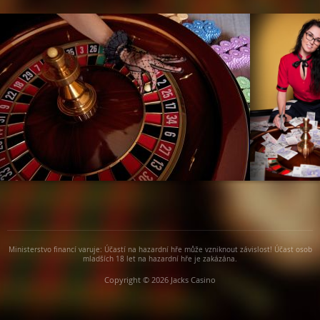
Hlavní slosování proběhne na galavečeru
20.12.2025 ve 20 hodin, vylosovány budou
ceny za 500.000 věrnostních bodů přímo na
Vaše hráčské karty !!!!!!! Pořadí výher: 1.
100.000 2. 75.000 3. 60.000 4. 50.000 5. 40.000
6. 30.000 7. 25.000 8. 20.000 9. 17.000 10.
15.000 11. 13.000 12. 11.000 13. 11.000 14.
9.000 15. 9.000 16. 5.000 17. 5.000 18. 5.000
Přejeme hodně štěstí !!!!!
Ministerstvo financí varuje: Účastí na hazardní hře může vzniknout závislost! Účast osob
mladších 18 let na hazardní hře je zakázána.
Copyright © 2026 Jacks Casino