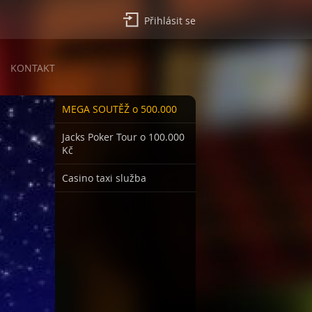
Přihlásit se
KONTAKT
Jacks Pok
Přátelé, kamar
odstoupili o s
cestovat do Pr
Jacks casina a