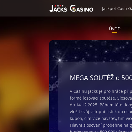
Jackpot Cash 
ÚVOD
MEGA SOUTĚŽ o 500
V Casinu jacks je pro hráče p
formě losovací soutěže. Slosov
do 14.12.2025. Během této doby
vložit svůj vstupní lístek do o
kupon, čím více návštěv, tím víc
Hlavní slosování proběhne na g
budou ceny za 500.000 věrnostní