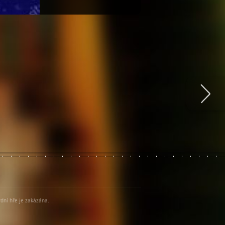
rdní hře je zakázána.