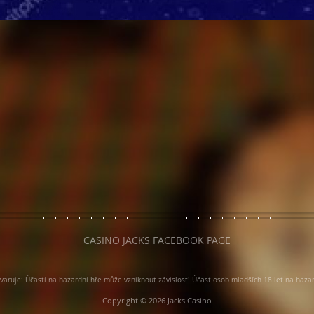
00 3. 60.000 4. 50.000 5. 40.000 6. 30.000 7.
5.000 11. 13.000 12. 11.000 13. 11.000 14. 9.000
 5.000 Přejeme hodně štěstí !!!!!
CASINO JACKS FACEBOOK PAGE
 varuje: Účastí na hazardní hře může vzniknout závislost! Účast osob mladších 18 let na haza
Copyright © 2026 Jacks Casino