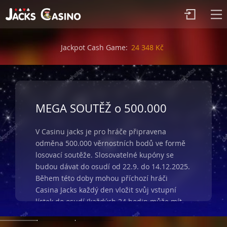
Jackpot Cash Game:
24 348 Kč
MEGA SOUTĚŽ o 500.000
V Casinu jacks je pro hráče připravena
odměna 500.000 věrnostních bodů ve formě
losovací soutěže. Slosovatelné kupóny se
budou dávat do osudí od 22.9. do 14.12.2025.
Během této doby mohou příchozí hráči
Casina Jacks každý den vložit svůj vstupní
lístek do osudí (každých 24 hodin může mít
hráč jeden kupon, čím více návštěv, tím více si
hráč zvyšuje šance vyhrát pořádný balík).